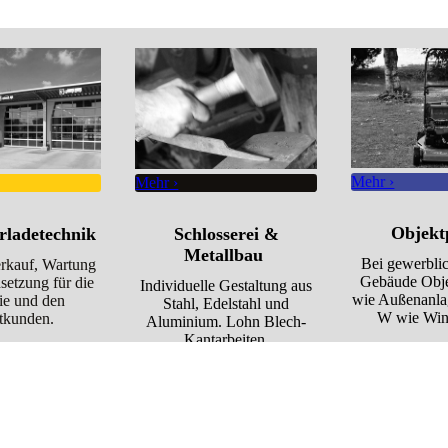
Mehr ›
Mehr ›
Objekt
­la­de­technik
Schlosserei &
Metallbau ­
Bei gewerbli
erkauf, Wartung
Gebäude Obj
setzung für die
Individuelle Gestaltung aus
wie Au­ßen­an­la­
rie und den
Stahl, Edelstahl und
W wie Win­t
atkunden.
Aluminium. Lohn Blech-
Kantarbeiten.