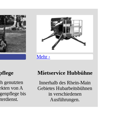
Mehr ›
pflege
Miet­ser­vice Hu­bbüh­ne
ch genutzten
Innerhalb des Rhein-Main
ekten von A
Gebietes Hubarbeitsbühnen
gen­pfle­ge bis
in verschiedenen
er­dienst.
Ausführungen.