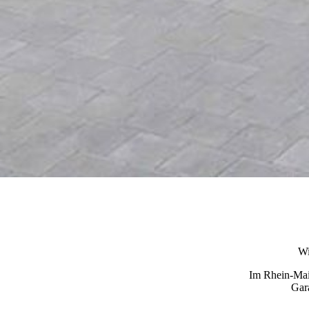
Wi
Im Rhein-Main
Gara