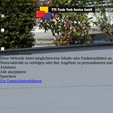
Cookie-Einstellungen
Diese Webseite verwendet Cookies, um Besuchern ein optimales Nutzerer
Datenverarbeitung kann dann auch in einem Drittland erfolgen. Weiter
Technisch notwendige
Diese Cookies sind zum Betrieb der Webseite notwendig, z.B. zum Sch
Analytische
Diese Cookies werden verwendet, um das Nutzererlebnis weiter zu optim
Ausspielung von personalisierter Werbung durch die Nachverfolgung de
Drittanbieter-Inhalte
Diese Webseite bietet möglicherweise Inhalte oder Funktionalitäten an,
Nutzeraktivität zu verfolgen oder ihre Angebote zu personalisieren und
Ablehnen
Alle akzeptieren
Speichern
Zur Datenschutzerklärung