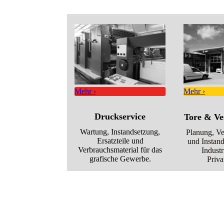
Mehr ›
Mehr ›
Druck­service
Tore & Ver
Wartung, Instandsetzung,
Planung, V
Ersatzteile und
und Instand
Verbrauchsmaterial für das
Indust
grafische Gewerbe.
Priv