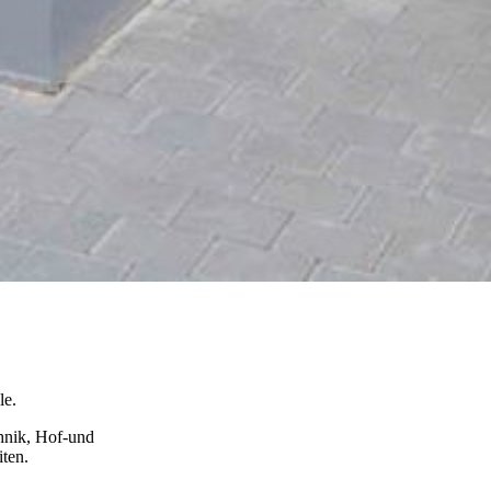
le.
chnik, Hof-und
ten.